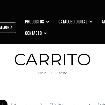
Productos
Catálogo Digital
A
ategoría
Contacto
CARRITO
Inicio
Carrito
1
Cart
2
Checkout
3
Ord