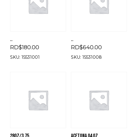
..
..
RD$
180.00
RD$
640.00
SKU: 15531001
SKU: 15531008
28OZ/3.75
ACETONA 04 OZ