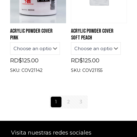
Acrylic powder cover
Acrylic powder cover
pink
soft peach
RD$
125.00
RD$
125.00
SKU: COV21142
SKU: COV21155
1
2
3
Visita nuestras redes sociales